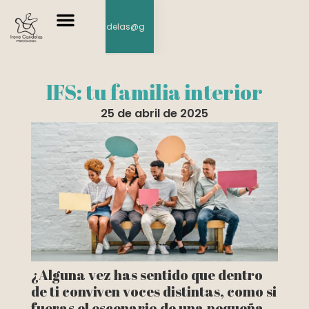
692 403 494
consultairenecandelas@g
mail.com
Servicios y tarifas
IFS: tu familia interior
25 de abril de 2025
¿Alguna vez has sentido que dentro
de ti conviven voces distintas, como si
fueras el escenario de una pequeña